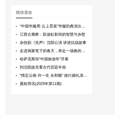
猜你喜欢
“中国华服周·云上霓裳”华服韵典演出在昆明举行
江西古廊桥：卧波虹影间的智慧与乡愁
杂技剧《先声》沈阳公演 讲述抗战故事
走进画家笔下的春天，奔赴一场春的盛宴！
哈萨克斯坦“中国旅游年”开幕
到沈阳故宫看古代宫廷年俗
“情定云南·许一生 永和顺” 旅行婚礼浪漫相伴，相约腾冲永结同心
聂姓简讯(2025年第11期)