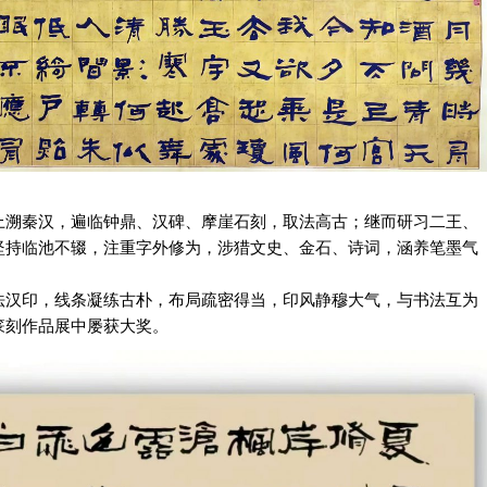
上溯秦汉，遍临钟鼎、汉碑、摩崖石刻，取法高古；继而研习二王、
坚持临池不辍，注重字外修为，涉猎文史、金石、诗词，涵养笔墨气
法汉印，线条凝练古朴，布局疏密得当，印风静穆大气，与书法互为
篆刻作品展中屡获大奖。