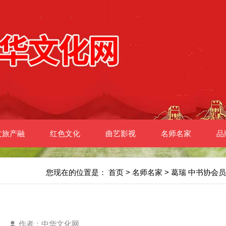
文旅产融
红色文化
曲艺影视
名师名家
品
您现在的位置是：
首页
>
名师名家
> 葛瑞 中书协会员
次
作者：中华文化网