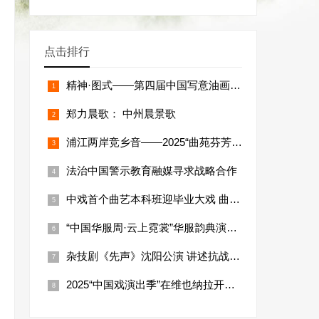
点击排行
精神·图式——第四届中国写意油画双年展在吉林艺术学院开幕
郑力晨歌： 中州晨景歌
浦江两岸竞乡音——2025“曲苑芬芳”上海优秀曲艺节目展演成功举办
法治中国警示教育融媒寻求战略合作
中戏首个曲艺本科班迎毕业大戏 曲艺剧探索中国演剧体系
“中国华服周·云上霓裳”华服韵典演出在昆明举行
杂技剧《先声》沈阳公演 讲述抗战故事
2025“中国戏演出季”在维也纳拉开帷幕