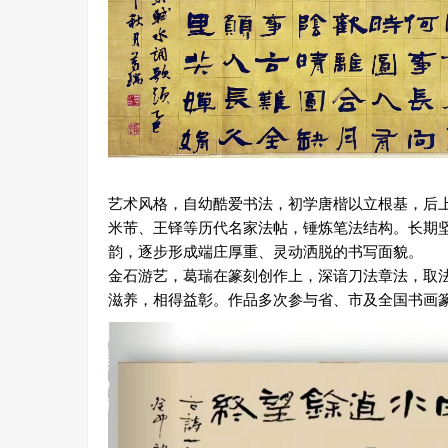
艺术风格，自幼酷爱书法，初学唐楷以立根基，后
米芾、王铎等历代名家法帖，锤炼笔法结构。长期
韵，逐步形成端庄厚重、灵动洒脱的书写面貌。
金石游艺，葛瑞在篆刻创作上，深谙刀法章法，取
滋养，相得益彰。作品多次参与省、市及全国书画