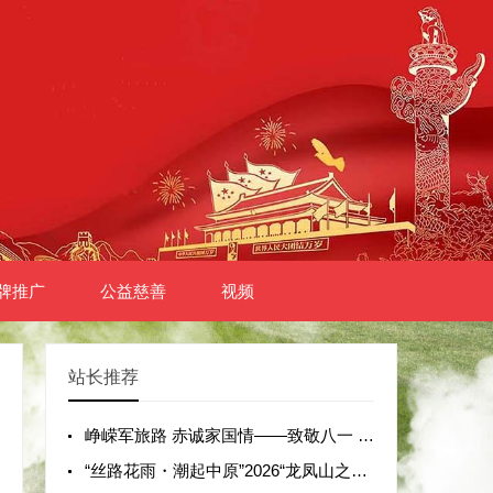
牌推广
公益慈善
视频
站长推荐
峥嵘军旅路 赤诚家国情——致敬八一 赓续红色血脉 “为烈士寻亲·请英雄回家”主题活动在郑州隆重启动
“丝路花雨・潮起中原”2026“龙凤山之夏”河南省首届模特华服大秀圆满举办