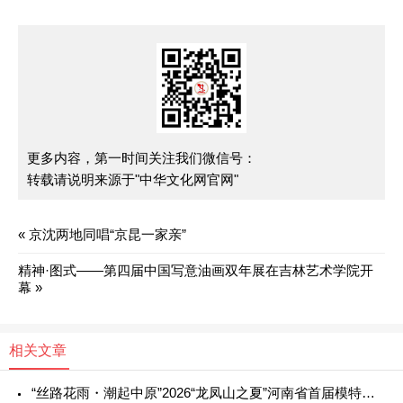
更多内容，第一时间关注我们微信号：
转载请说明来源于"中华文化网官网"
«
京沈两地同唱“京昆一家亲”
精神·图式——第四届中国写意油画双年展在吉林艺术学院开
幕
»
相关文章
“丝路花雨・潮起中原”2026“龙凤山之夏”河南省首届模特华服大秀圆满举办