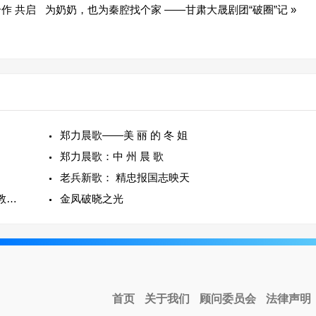
作 共启
为奶奶，也为秦腔找个家 ——甘肃大晟剧团“破圈”记
»
郑力晨歌——美 丽 的 冬 姐
郑力晨歌：中 州 晨 歌
老兵新歌： 精忠报国志映天
历城区举办第四届全国名家名师大讲堂 百余语文教师共探语文之道
金凤破晓之光
首页
关于我们
顾问委员会
法律声明