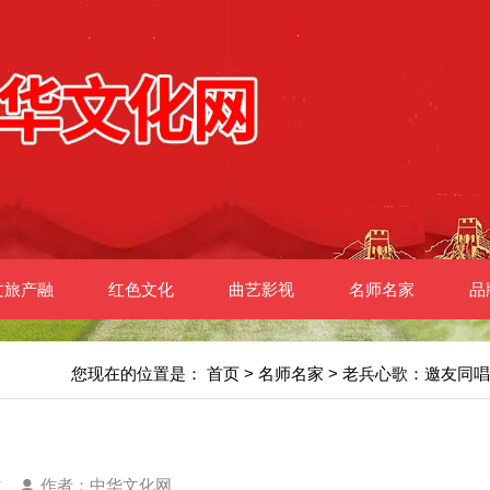
文旅产融
红色文化
曲艺影视
名师名家
品
您现在的位置是：
首页
>
名师名家
> 老兵心歌：邀友同唱
次
作者：中华文化网