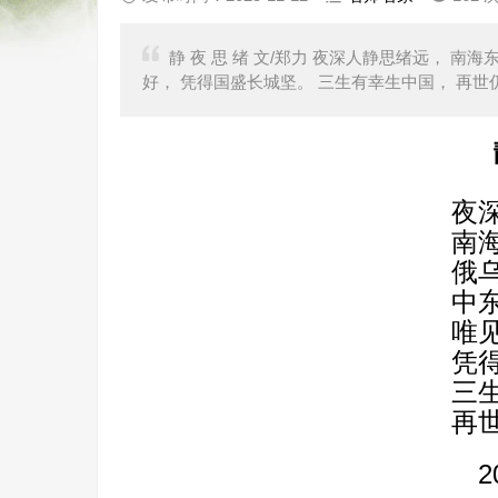
静 夜 思 绪 文/郑力 夜深人静思绪远， 
好， 凭得国盛长城坚。 三生有幸生中国， 再世仍作华
夜
南
俄
中
唯
凭
三
再
2