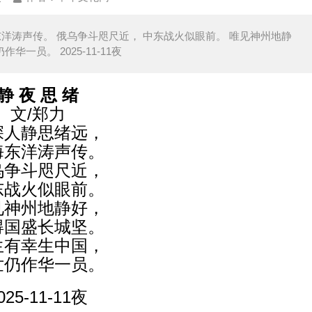
南海东洋涛声传。 俄乌争斗咫尺近， 中东战火似眼前。 唯见神州地静
一员。 2025-11-11夜
静 夜 思 绪
文/郑力
深人静思绪远，
海东洋涛声传。
乌争斗咫尺近，
东战火似眼前。
见神州地静好，
得国盛长城坚。
生有幸生中国，
世仍作华一员。
025-11-11夜