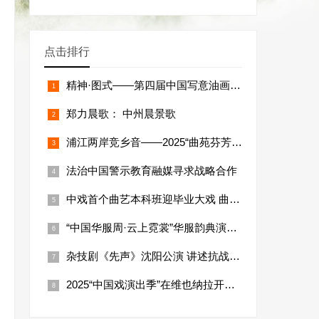
点击排行
精神·图式——第四届中国写意油画双年展在吉林艺术学院开幕
郑力晨歌： 中州晨景歌
浦江两岸竞乡音——2025“曲苑芬芳”上海优秀曲艺节目展演成功举办
法治中国警示教育融媒寻求战略合作
中戏首个曲艺本科班迎毕业大戏 曲艺剧探索中国演剧体系
“中国华服周·云上霓裳”华服韵典演出在昆明举行
杂技剧《先声》沈阳公演 讲述抗战故事
2025“中国戏演出季”在维也纳拉开帷幕