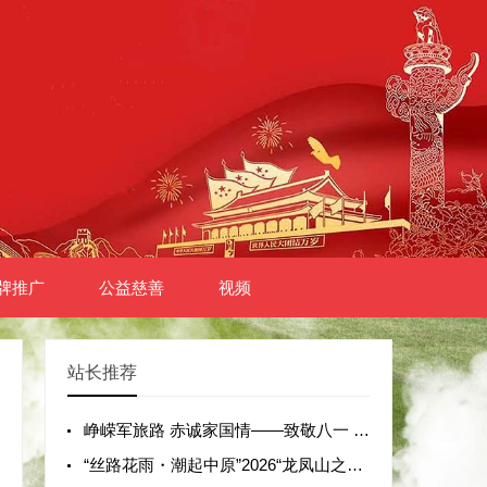
牌推广
公益慈善
视频
站长推荐
峥嵘军旅路 赤诚家国情——致敬八一 赓续红色血脉 “为烈士寻亲·请英雄回家”主题活动在郑州隆重启动
“丝路花雨・潮起中原”2026“龙凤山之夏”河南省首届模特华服大秀圆满举办