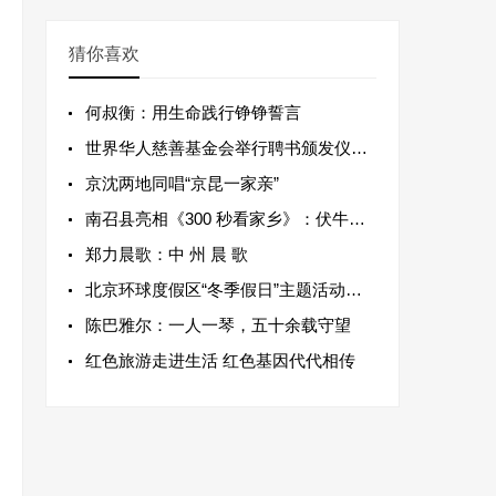
猜你喜欢
何叔衡：用生命践行铮铮誓言
世界华人慈善基金会举行聘书颁发仪式 传承传统文化健康活动
京沈两地同唱“京昆一家亲”
南召县亮相《300 秒看家乡》：伏牛腹地展远古文脉，原生山水绘发展新篇
郑力晨歌：中 州 晨 歌
北京环球度假区“冬季假日”主题活动开启
陈巴雅尔：一人一琴，五十余载守望
红色旅游走进生活 红色基因代代相传