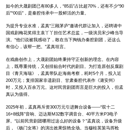
如今的大晟剧团已有80多人，“85后”占比超70%，还有不少“90
后”“00后”，是秦腔传承中一股鲜活的力量。
为提升专业水准，孟真“三顾茅庐”邀请代群让加入，还聘请中
国戏剧梅花奖得主袁丫丫担任艺术总监，一级演员宋少峰当导
演。“他们说被我感动了，敢在当下掏钱办秦腔剧团，还这么
有信心，该帮一把。”孟真坦言。
在戏曲创作上，大晟剧团始终秉持守正创新的理念。在内容
上，既尊重传统，又创排贴合时代的剧目。为打造原创反腐剧
目《青天海瑞》，孟真带队赴海南考察，耗时5个月，投入近
200万元；复排国家非遗剧目、甘肃秦腔代表作《潞安州》
时，又投入百余万元。这对民营剧团而言是巨大的投入，但孟
真认为值得。
2025年初，孟真再斥资300万元引进舞台设备——“双十二
16+8线阵”音响、迈达斯M32数字调音台、40平方米P3电子
屏。“以前民营剧团哪用过这么好的设备？”孟真说，设备升级
后，《杨门女将》的演出效果惊艳全场。当穆桂英策马挥枪