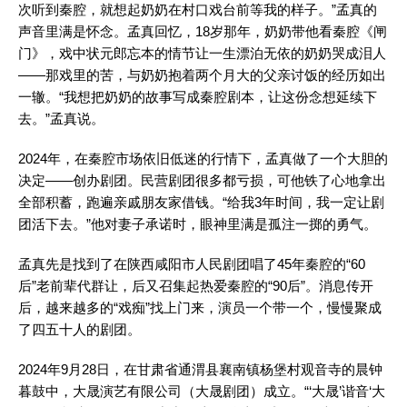
次听到秦腔，就想起奶奶在村口戏台前等我的样子。”孟真的
声音里满是怀念。孟真回忆，18岁那年，奶奶带他看秦腔《闸
门》，戏中状元郎忘本的情节让一生漂泊无依的奶奶哭成泪人
——那戏里的苦，与奶奶抱着两个月大的父亲讨饭的经历如出
一辙。“我想把奶奶的故事写成秦腔剧本，让这份念想延续下
去。”孟真说。
2024年，在秦腔市场依旧低迷的行情下，孟真做了一个大胆的
决定——创办剧团。民营剧团很多都亏损，可他铁了心地拿出
全部积蓄，跑遍亲戚朋友家借钱。“给我3年时间，我一定让剧
团活下去。”他对妻子承诺时，眼神里满是孤注一掷的勇气。
孟真先是找到了在陕西咸阳市人民剧团唱了45年秦腔的“60
后”老前辈代群让，后又召集起热爱秦腔的“90后”。消息传开
后，越来越多的“戏痴”找上门来，演员一个带一个，慢慢聚成
了四五十人的剧团。
2024年9月28日，在甘肃省通渭县襄南镇杨堡村观音寺的晨钟
暮鼓中，大晟演艺有限公司（大晟剧团）成立。“‘大晟’谐音‘大