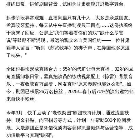
排练日常、讲解剧目背景，试图为甘肃秦腔开辟数字舞台。
起步阶段异常艰难，直播间里只有几十人，大多是亲戚朋友。
孟真咬牙坚持，每天从中午直播到凌晨三四点……这份执着终
于换来了回应。公屏上“我们等着看你们的戏”“缺什么尽管
说”等鼓励不断涌现，最远的观众来自美国纽约——一位甘肃
籍华人留言：“听到《苏武牧羊》的梆子声，在异国他乡哭湿
了枕头。”
全团也很快形成直播合力：55岁的代群让每天直播，32岁的旦
角直播卸妆日常，孟真把演员的练功视频配上《惊雷》背景音
乐，一夜收获百万点赞，网友直呼“原来秦腔也能这么潮”。如
今，剧团已积累26万名粉丝，2025年春节后70%的演出邀约都
来自快手粉丝。
今年3月，快手启动了“老铁梨园”剧团扶持计划，通过流量扶
持、现金补贴、内容指导等方式，计划一年帮助500个剧团发
展。大晟剧团正是凭借优质内容获得流量倾斜与运营指导，成
功借助平台实现“破圈”。