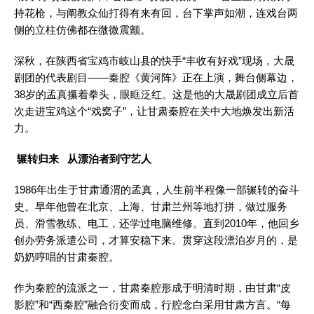
持花枪，与阐教众仙打得有来有回，台下掌声如潮，连戏台两
侧的立柱仿佛都在微微震颤。
深秋，在陕西省宝鸡市岐山县的快手“丰收有好戏”现场，大晟
剧团的代表剧目——秦腔《黄河阵》正在上演，舞台侧幕边，
38岁的孟真攥着拳头，眼眶泛红。这是他的大晟剧团成立后首
次走进宝鸡这个“戏窝子”，让甘肃秦腔在关中大地焕发出新活
力。
辗转归来 从漂泊者到守艺人
1986年出生于甘肃通渭的孟真，人生前半程像一部辗转的奋斗
史。早年他曾在北京、上海、甘肃兰州等地打拼，做过服务
员、滑雪教练、电工，还学过电脑维修。直到2010年，他回乡
创办劳务派遣公司，才算安稳下来。贯穿这段漂泊岁月的，是
奶奶哼唱的甘肃秦腔。
作为秦腔的流派之一，甘肃秦腔形成于明清时期，由甘肃“皮
影腔”和“西秦腔”融合衍变而成，行腔念白采用甘肃方言。“每