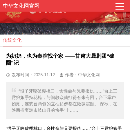
中华文化网官网
传统文化
为奶奶，也为秦腔找个家 ——甘肃大晟剧团“破
圈”记
发布时间：2025-11-12
作者：中华文化网
“恨子牙咬破樱桃口，舍性命与兄要报仇……”台上三
霄娘娘手持花枪，与阐教众仙打得有来有回，台下掌声
如潮，连戏台两侧的立柱仿佛都在微微震颤。 深秋，在
陕西省宝鸡市岐山县的快手“丰……
“恨子牙咬破樱桃口，舍性命与兄要报仇……”台上三霄娘娘手