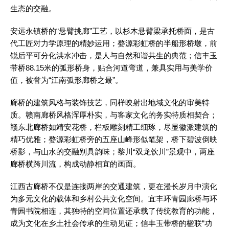
生态的交融。
安远永镇桥的“悬臂挑廊”工艺，以杉木悬臂梁承托桥面，是古
代工匠对力学原理的精妙运用；婺源彩虹桥的半船形桥墩，前
锐后平可分化洪水冲击，是人与自然和谐共生的典范；信丰玉
带桥88.15米的弧形桥身，贴合河道弯道，兼具实用与美学价
值，被誉为“江南弧形廊桥之最”。
廊桥的建筑风格与装饰技艺，同样映射出地域文化的审美特
质。赣南廊桥风格浑厚朴实，与客家文化的务实特质相契合；
赣东北廊桥如靖安花桥，栏板雕刻精工细琢，尽显徽派建筑的
精巧优雅；婺源彩虹桥旁的五座山峰形似笔架，桥下碧波倒映
桥影，与山水的交融别具韵味；黎川“双龙饮川”景观中，两座
廊桥横跨川流，构成动静相宜的画面。
江西古廊桥不仅是连接两岸的交通建筑，更在漫长岁月中演化
为多元文化的载体和乡村公共文化空间。宜丰环青园廊桥与环
青园书院相连，其独特的空间位置还承载了传统教育的功能，
成为文化在乡土社会传承的生动见证；信丰玉带桥的楹联“功