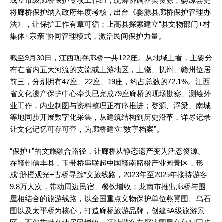
成立市级廊桥保护专项工作组，统筹协调各类资源；婺源县更
将廊桥保护纳入政府年度考核，出台《婺源县廊桥保护管理办
法》，让保护工作有章可循；上高县探索建立“县文物部门+村
集体+宗亲”协同管理模式，激活民间保护力量。
截至9月30日，江西现存廊桥一共122座。从地域上看，主要分
布在省内五大河流的支流或上游地区，上饶、抚州、赣州位居
前三，分别拥有47座、22座、19座，约占总数的72.1%。江西
省文化遗产保护中心牵头已完成79座廊桥的现场勘察、测绘外
业工作，内业制图与资料整理正有序推进；婺源、浮梁、南城
等地同步开展数字化采集，从建筑结构到历史沿革，详尽记录
让文化记忆可存可查，为廊桥建立“数字档案”。
“保护+”的文旅融合路径，让廊桥从静态遗产变为活态资源。
在赣州信丰县，玉带桥串联起中国赣南脐橙产业园景区，形
成“脐橙观光+古桥寻踪”文旅线路，2023年至2025年接待游客
9.8万人次，带动周边民宿、餐饮增收；龙南市推出廊桥与围
屋相结合的旅游线路，以全国重点文物保护单位燕翼围、乌石
围以及太平桥为核心，打造廊桥旅游品牌，创建3A级旅游景