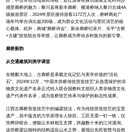
区，不仅带动当地居民增收，还让游客在探访围屋文化时同步
感受廊桥的魅力；黎川县将新丰廊桥、横港桥纳入黎川古城4A
级旅游景区，2024年景区接待游客1172万人次，桥畔两处广
场年均举办演出超200场，成为群众文化活动与景区演艺的核
心载体。此外，南城“廊桥诗会”、新余廊桥纪录片、乐平“古桥
+古建”游览组合等举措，让廊桥成为带动乡村振兴的新引擎。
廊桥新韵
从交通建筑到美学课堂
在赣鄱大地上，古廊桥是承载文化记忆与美学价值的“活化
石”。2024年12月，“中国木拱桥传统营造技艺”从急需保护的非
物质文化遗产名录正式转入联合国教科文组织人类非物质文化
遗产代表作名录，成为造桥技艺传承与保护的标志性成果。
江西古廊桥营造技艺中的编梁技法，作为传统营造技艺的宝贵
遗产，其中蕴含的力学原理令人惊叹。工匠无需一钉一铁，仅
凭榫卯咬合，便能让木材相互支撑，跨越数十米的江河溪涧。
这些桥梁以独特的结构适应山水之势，展现出先民智慧与自然