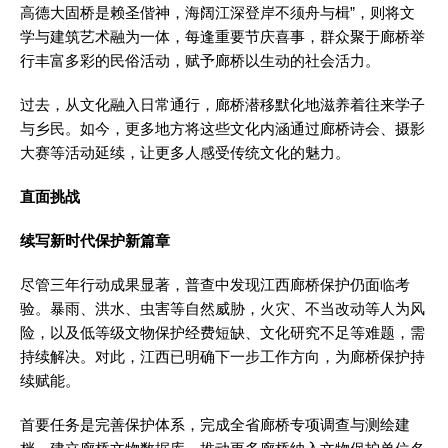
高德大固桥是赖圣偕神，海阔江深登岸不须舟与楫”，则将文
学与建筑艺术融为一体，每逢重要节庆喜事，群众聚于廊桥举
行丰富多彩的民俗活动，赋予廊桥以生动的社会活力。
过去，从文化融入日常通行，廊桥潜移默化地滋养着往来学子
与乡民。如今，更多地方将这些文化内涵通过廊桥诗会、摄影
大赛等活动延续，让更多人感受传统文化的魅力。
直面挑战
续写新时代保护新篇章
尽管三年行动成果显著，普查中发现江西廊桥保护仍面临考
验。暴雨、洪水、虫害等自然威胁，火灾、不当改动等人为风
险，以及低等级文物保护经费短缺、文化研究不足等难题，需
持续解决。对此，江西已明确下一步工作方向，为廊桥保护持
续赋能。
首要任务是完善保护体系，完成全省廊桥专项调查与测绘建