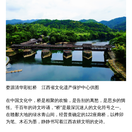
婺源清华彩虹桥 江西省文化遗产保护中心供图
在中国文化中，桥是相聚的欢愉，是告别的离愁，是思乡的惆
怅。千百年的诗文吟诵，“桥”是最深沉迷人的文化符号之一。
在赣鄱大地的绿水青山间，经普查确定的122座廊桥，以榫卯
为笔、木石为墨，静静书写着江西农耕文明的史诗。