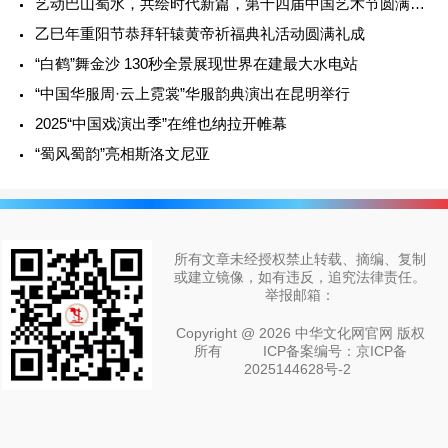
艺动巴山蜀水，共绘时代新篇，第十四届中国艺术节圆满闭幕！
乙巳年重阳节恭拜轩辕黄帝祈福典礼活动圆满礼成
“白鹤”舞金沙 130秒全景展现世界在建最大水电站
“中国华服周·云上霓裳”华服韵典演出在昆明举行
2025“中国戏演出季”在维也纳拉开帷幕
“蜀风蜀韵”亮相斯洛文尼亚
所有文章未经授权禁止转载、摘编、复制
或建立镜像，如有违反，追究法律责任。
举报邮箱：
Copyright @ 2026 中华文化网官网 版权
所有
ICP备案编号：京ICP备
2025144628号-2